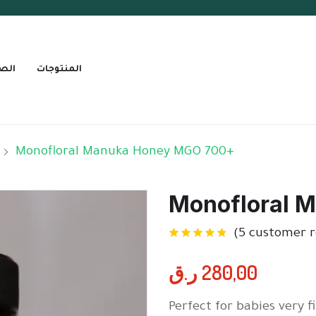
المنتوجات
الص
Monofloral Manuka Honey MGO 700+
Monofloral 
(
5
customer r
ر.ق
280,00
Perfect for babies very f