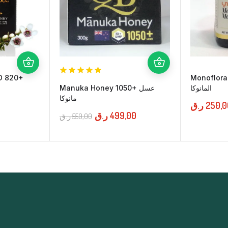
O 820+
Monofloral
المانوكا
Manuka Honey 1050+ عسل
مانوكا
ر.ق
250,0
ر.ق
499,00
ر.ق
550,00