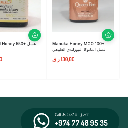
 Honey 550+ عسل
Manuka Honey MGO 100+
عسل المانوكا النيوزلندي الطبيعي
0
ر.ق
130,00
Call Us 24/7 أتصل بنا
+974 77 48 95 35