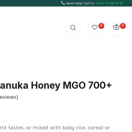
Need help? Call Us:
+974 77 48 95 35
0
0
Manuka Honey MGO 700+
eviews)
irst tastes, or mixed with baby rice, cereal or