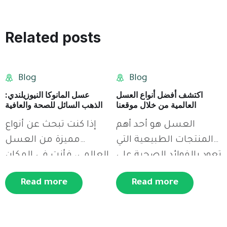
10
10
Related posts
Oct
Oct
Blog
Blog
اكتشف أفضل أنواع العسل
عسل المانوكا النيوزيلندي:
العالمية من خلال موقعنا
الذهب السائل للصحة والعافية
العسل هو أحد أهم
إذا كنت تبحث عن أنواع
المنتجات الطبيعية التي
مميزة من العسل
تعود بالفوائد الصحية على
العالمي، فأنت في المكان
الإنسان. ومن المعروف
المناسب! نحن نقدم لك
Read more
Read more
أن هناك العديد من[…]
أفضل أنواع العسل
الطبيعي من جميع أنحاء
العالم، وذلك عبر موقعنا